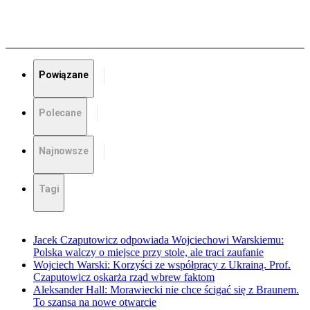
Powiązane
Polecane
Najnowsze
Tagi
Jacek Czaputowicz odpowiada Wojciechowi Warskiemu:
Polska walczy o miejsce przy stole, ale traci zaufanie
Wojciech Warski: Korzyści ze współpracy z Ukrainą. Prof.
Czaputowicz oskarża rząd wbrew faktom
Aleksander Hall: Morawiecki nie chce ścigać się z Braunem.
To szansa na nowe otwarcie