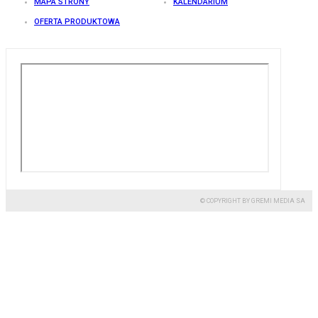
MAPA STRONY
KALENDARIUM
OFERTA PRODUKTOWA
© COPYRIGHT BY GREMI MEDIA SA