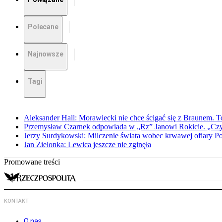
Polecane
Najnowsze
Tagi
Aleksander Hall: Morawiecki nie chce ścigać się z Braunem. T
Przemysław Czarnek odpowiada w „Rz” Janowi Rokicie. „Czy to
Jerzy Surdykowski: Milczenie świata wobec krwawej ofiary 
Jan Zielonka: Lewica jeszcze nie zginęła
Promowane treści
KONTAKT
O nas