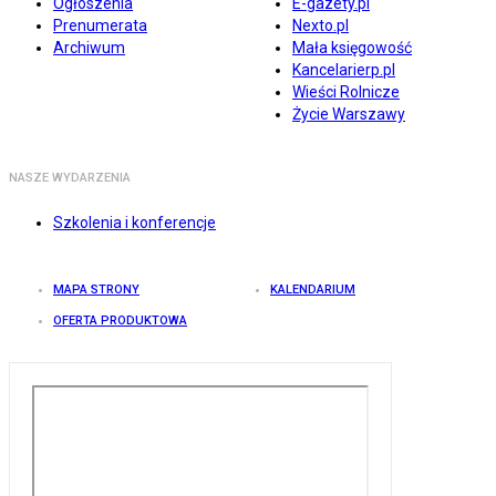
Ogłoszenia
E-gazety.pl
Prenumerata
Nexto.pl
Archiwum
Mała księgowość
Kancelarierp.pl
Wieści Rolnicze
Życie Warszawy
NASZE WYDARZENIA
Szkolenia i konferencje
MAPA STRONY
KALENDARIUM
OFERTA PRODUKTOWA