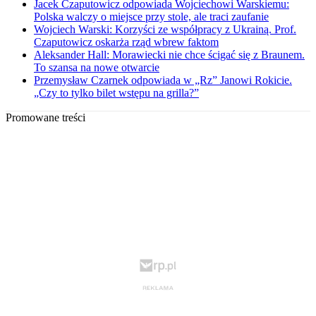
Jacek Czaputowicz odpowiada Wojciechowi Warskiemu:
Polska walczy o miejsce przy stole, ale traci zaufanie
Wojciech Warski: Korzyści ze współpracy z Ukrainą. Prof.
Czaputowicz oskarża rząd wbrew faktom
Aleksander Hall: Morawiecki nie chce ścigać się z Braunem.
To szansa na nowe otwarcie
Przemysław Czarnek odpowiada w „Rz” Janowi Rokicie.
„Czy to tylko bilet wstępu na grilla?”
Promowane treści