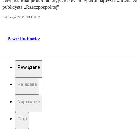
kardynał miał prawo nie wypełnić ostatniej woli papieża? – rozważa
publicysta „Rzeczpospolitej".
Publikacja:
22.01.2014 00:32
Paweł Rochowicz
Powiązane
Polecane
Najnowsze
Tagi