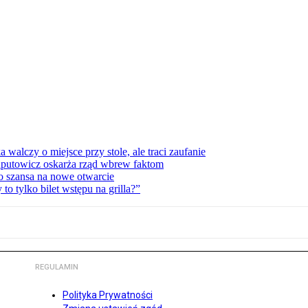
lczy o miejsce przy stole, ale traci zaufanie
zaputowicz oskarża rząd wbrew faktom
o szansa na nowe otwarcie
 tylko bilet wstępu na grilla?”
REGULAMIN
Polityka Prywatności