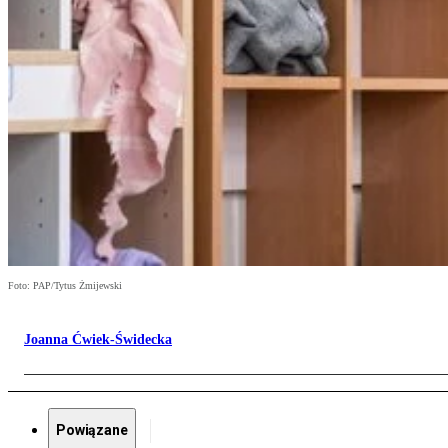
Foto: PAP/Tytus Żmijewski
Joanna Ćwiek-Świdecka
Powiązane