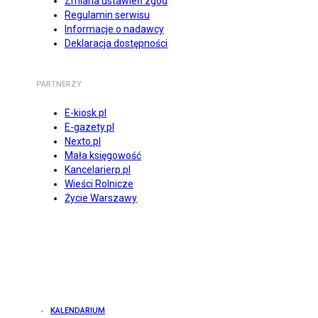
Zmiana ustawień zgód
Regulamin serwisu
Informacje o nadawcy
Deklaracja dostępności
PARTNERZY
E-kiosk.pl
E-gazety.pl
Nexto.pl
Mała księgowość
Kancelarierp.pl
Wieści Rolnicze
Życie Warszawy
KALENDARIUM