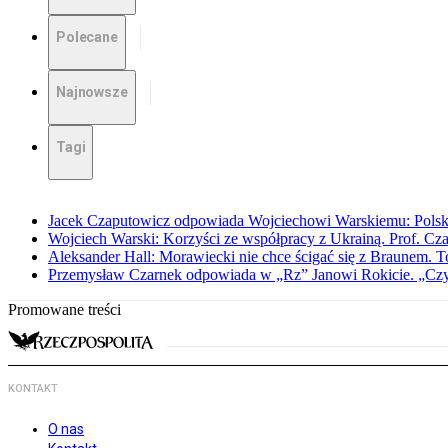
Polecane
Najnowsze
Tagi
Jacek Czaputowicz odpowiada Wojciechowi Warskiemu: Polska wa
Wojciech Warski: Korzyści ze współpracy z Ukrainą. Prof. C
Aleksander Hall: Morawiecki nie chce ścigać się z Braunem. T
Przemysław Czarnek odpowiada w „Rz” Janowi Rokicie. „Czy to
Promowane treści
KONTAKT
O nas