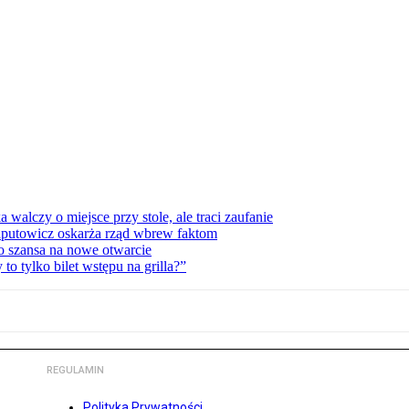
lczy o miejsce przy stole, ale traci zaufanie
zaputowicz oskarża rząd wbrew faktom
o szansa na nowe otwarcie
 tylko bilet wstępu na grilla?”
REGULAMIN
Polityka Prywatności