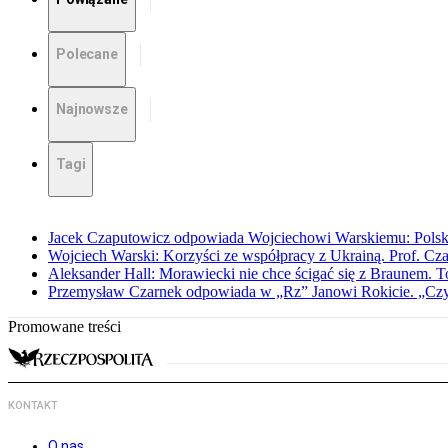
Polecane
Najnowsze
Tagi
Jacek Czaputowicz odpowiada Wojciechowi Warskiemu: Polska wa
Wojciech Warski: Korzyści ze współpracy z Ukrainą. Prof. C
Aleksander Hall: Morawiecki nie chce ścigać się z Braunem. T
Przemysław Czarnek odpowiada w „Rz” Janowi Rokicie. „Czy to
Promowane treści
KONTAKT
O nas