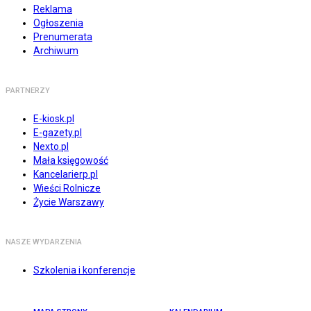
Reklama
Ogłoszenia
Prenumerata
Archiwum
PARTNERZY
E-kiosk.pl
E-gazety.pl
Nexto.pl
Mała księgowość
Kancelarierp.pl
Wieści Rolnicze
Życie Warszawy
NASZE WYDARZENIA
Szkolenia i konferencje