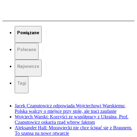
Powiązane
Polecane
Najnowsze
Tagi
Jacek Czaputowicz odpowiada Wojciechowi Warskiemu:
Polska walczy o miejsce przy stole, ale traci zaufanie
Wojciech Warski: Korzyści ze współpracy z Ukrainą. Prof.
Czaputowicz oskarża rząd wbrew faktom
Aleksander Hall: Morawiecki nie chce ścigać się z Braunem.
To szansa na nowe otwarcie