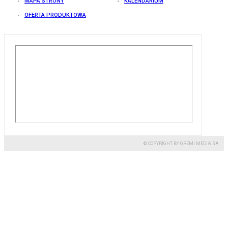
MAPA STRONY
KALENDARIUM
OFERTA PRODUKTOWA
© COPYRIGHT BY GREMI MEDIA SA