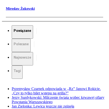
Mirosław Żukowski
Powiązane
Polecane
Najnowsze
Tagi
Przemysław Czarnek odpowiada w „Rz” Janowi Rokicie.
„Czy to tylko bilet wstępu na grilla?”
Jerzy Surdykowski: Milczenie świata wobec krwawej ofiary
Powstania Warszawskiego
Jan Zielonka: Lewica jeszcze nie zginęła