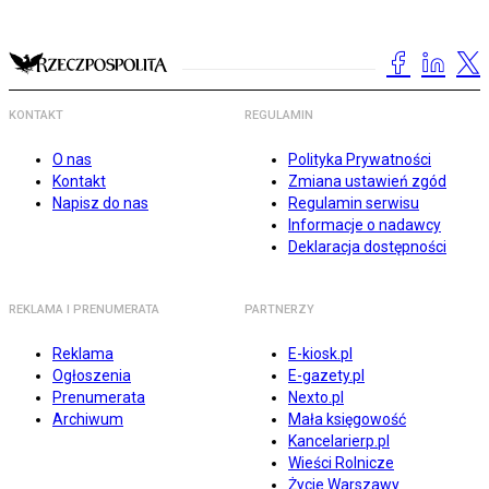
KONTAKT
REGULAMIN
O nas
Polityka Prywatności
Kontakt
Zmiana ustawień zgód
Napisz do nas
Regulamin serwisu
Informacje o nadawcy
Deklaracja dostępności
REKLAMA I PRENUMERATA
PARTNERZY
Reklama
E-kiosk.pl
Ogłoszenia
E-gazety.pl
Prenumerata
Nexto.pl
Archiwum
Mała księgowość
Kancelarierp.pl
Wieści Rolnicze
Życie Warszawy