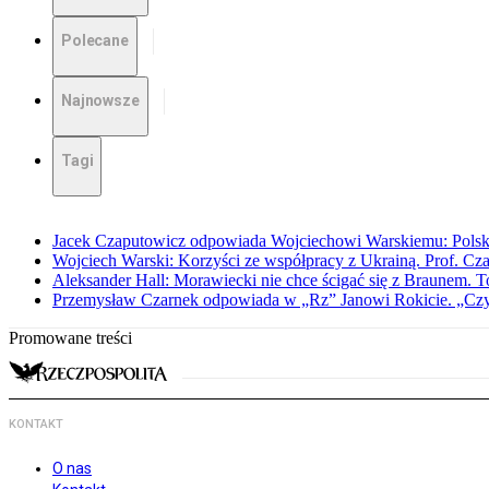
Polecane
Najnowsze
Tagi
Jacek Czaputowicz odpowiada Wojciechowi Warskiemu: Polska wa
Wojciech Warski: Korzyści ze współpracy z Ukrainą. Prof. C
Aleksander Hall: Morawiecki nie chce ścigać się z Braunem. T
Przemysław Czarnek odpowiada w „Rz” Janowi Rokicie. „Czy to
Promowane treści
KONTAKT
O nas