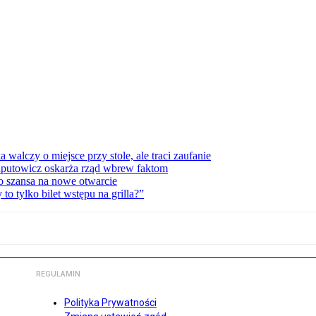
lczy o miejsce przy stole, ale traci zaufanie
zaputowicz oskarża rząd wbrew faktom
o szansa na nowe otwarcie
 tylko bilet wstępu na grilla?”
REGULAMIN
Polityka Prywatności