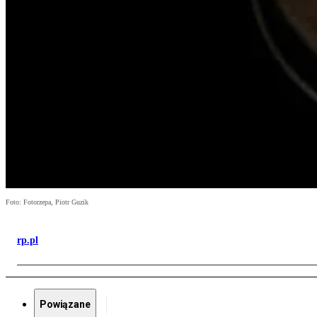
Foto: Fotorzepa, Piotr Guzik
rp.pl
Powiązane