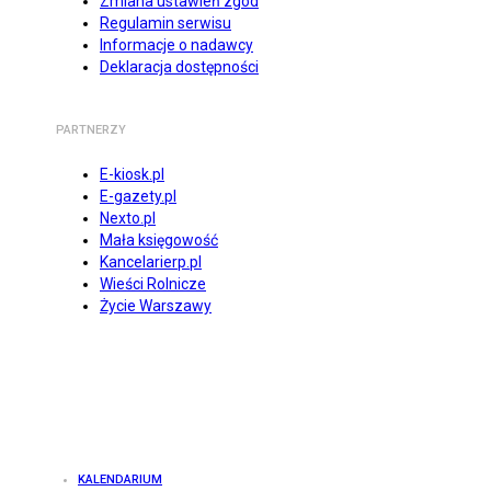
Zmiana ustawień zgód
Regulamin serwisu
Informacje o nadawcy
Deklaracja dostępności
PARTNERZY
E-kiosk.pl
E-gazety.pl
Nexto.pl
Mała księgowość
Kancelarierp.pl
Wieści Rolnicze
Życie Warszawy
KALENDARIUM