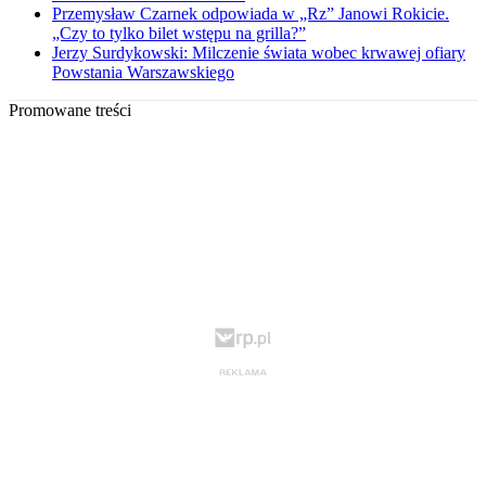
Przemysław Czarnek odpowiada w „Rz” Janowi Rokicie.
„Czy to tylko bilet wstępu na grilla?”
Jerzy Surdykowski: Milczenie świata wobec krwawej ofiary
Powstania Warszawskiego
Promowane treści