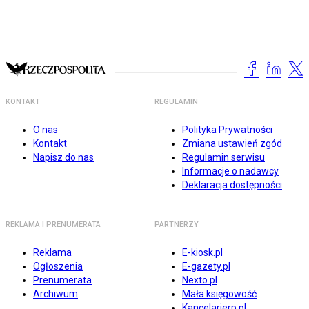
KONTAKT
REGULAMIN
O nas
Polityka Prywatności
Kontakt
Zmiana ustawień zgód
Napisz do nas
Regulamin serwisu
Informacje o nadawcy
Deklaracja dostępności
REKLAMA I PRENUMERATA
PARTNERZY
Reklama
E-kiosk.pl
Ogłoszenia
E-gazety.pl
Prenumerata
Nexto.pl
Archiwum
Mała księgowość
Kancelarierp.pl