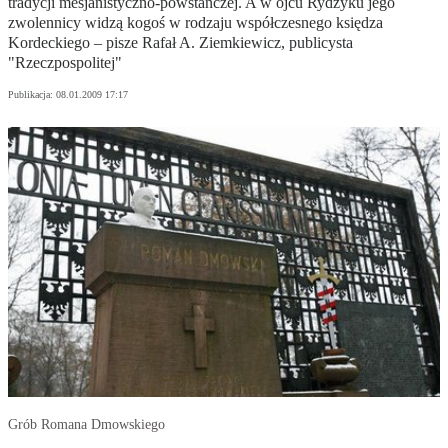
tradycji mesjanistyczno-powstańczej. A w ojcu Rydzyku jego
zwolennicy widzą kogoś w rodzaju współczesnego księdza
Kordeckiego – pisze Rafał A. Ziemkiewicz, publicysta
"Rzeczpospolitej"
Publikacja:
08.01.2009 17:17
Grób Romana Dmowskiego