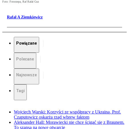
Foto: Fotorzepa, Raf Rafał Guz
Rafał A Ziemkiewicz
Powiązane
Polecane
Najnowsze
Tagi
Wojciech Warski: Korzyści ze współpracy z Ukrainą. Prof.
Czaputowicz oskarża rząd wbrew faktom
Aleksander Hall: Morawiecki nie chce ścigać się z Braunem.
To szansa na nowe otwarcie