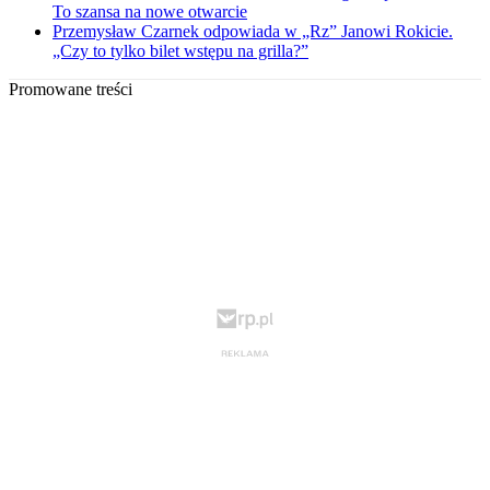
To szansa na nowe otwarcie
Przemysław Czarnek odpowiada w „Rz” Janowi Rokicie.
„Czy to tylko bilet wstępu na grilla?”
Promowane treści