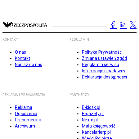
KONTAKT
REGULAMIN
O nas
Polityka Prywatności
Kontakt
Zmiana ustawień zgód
Napisz do nas
Regulamin serwisu
Informacje o nadawcy
Deklaracja dostępności
REKLAMA I PRENUMERATA
PARTNERZY
Reklama
E-kiosk.pl
Ogłoszenia
E-gazety.pl
Prenumerata
Nexto.pl
Archiwum
Mała księgowość
Kancelarierp.pl
Wieści Rolnicze