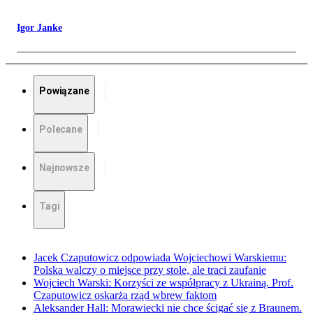
Igor Janke
Powiązane
Polecane
Najnowsze
Tagi
Jacek Czaputowicz odpowiada Wojciechowi Warskiemu:
Polska walczy o miejsce przy stole, ale traci zaufanie
Wojciech Warski: Korzyści ze współpracy z Ukrainą. Prof.
Czaputowicz oskarża rząd wbrew faktom
Aleksander Hall: Morawiecki nie chce ścigać się z Braunem.