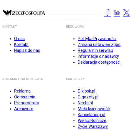
KONTAKT
REGULAMIN
O nas
Polityka Prywatności
Kontakt
Zmiana ustawień zgód
Napisz do nas
Regulamin serwisu
Informacje o nadawcy
Deklaracja dostępności
REKLAMA I PRENUMERATA
PARTNERZY
Reklama
E-kiosk.pl
Ogłoszenia
E-gazety.pl
Prenumerata
Nexto.pl
Archiwum
Mała księgowość
Kancelarierp.pl
Wieści Rolnicze
Życie Warszawy