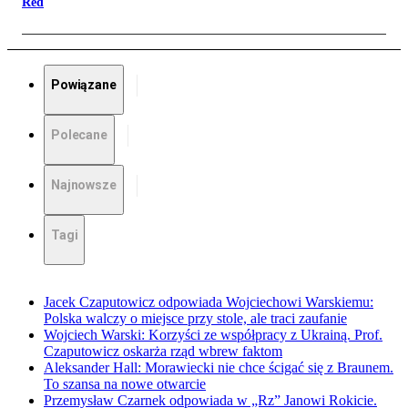
Red
Powiązane
Polecane
Najnowsze
Tagi
Jacek Czaputowicz odpowiada Wojciechowi Warskiemu:
Polska walczy o miejsce przy stole, ale traci zaufanie
Wojciech Warski: Korzyści ze współpracy z Ukrainą. Prof.
Czaputowicz oskarża rząd wbrew faktom
Aleksander Hall: Morawiecki nie chce ścigać się z Braunem.
To szansa na nowe otwarcie
Przemysław Czarnek odpowiada w „Rz” Janowi Rokicie.