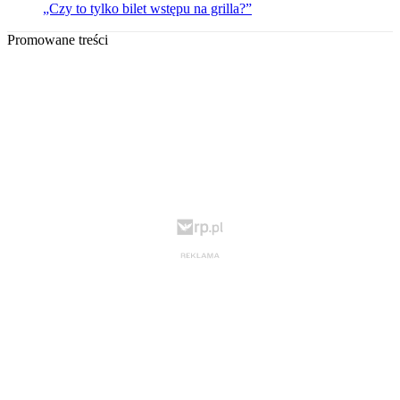
„Czy to tylko bilet wstępu na grilla?”
Promowane treści