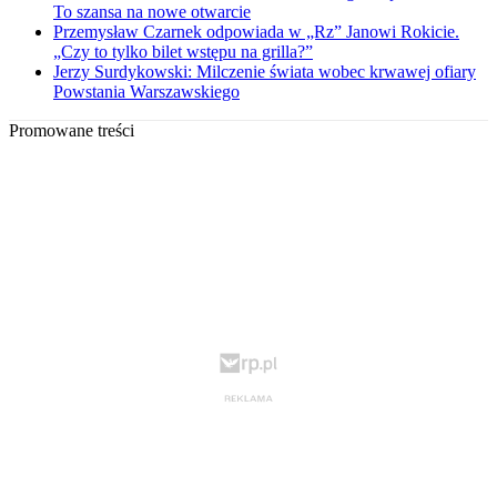
To szansa na nowe otwarcie
Przemysław Czarnek odpowiada w „Rz” Janowi Rokicie.
„Czy to tylko bilet wstępu na grilla?”
Jerzy Surdykowski: Milczenie świata wobec krwawej ofiary
Powstania Warszawskiego
Promowane treści