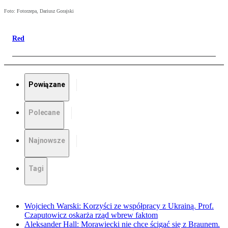
Foto: Fotorzepa, Dariusz Gorajski
Red
Powiązane
Polecane
Najnowsze
Tagi
Wojciech Warski: Korzyści ze współpracy z Ukrainą. Prof.
Czaputowicz oskarża rząd wbrew faktom
Aleksander Hall: Morawiecki nie chce ścigać się z Braunem.