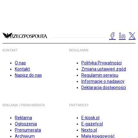
KONTAKT
REGULAMIN
O nas
Polityka Prywatności
Kontakt
Zmiana ustawień zgód
Napisz do nas
Regulamin serwisu
Informacje o nadawcy
Deklaracja dostępności
REKLAMA I PRENUMERATA
PARTNERZY
Reklama
E-kiosk.pl
Ogłoszenia
E-gazety.pl
Prenumerata
Nexto.pl
Archiwum
Mała księgowość