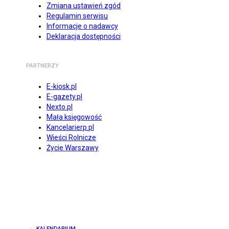
Zmiana ustawień zgód
Regulamin serwisu
Informacje o nadawcy
Deklaracja dostępności
PARTNERZY
E-kiosk.pl
E-gazety.pl
Nexto.pl
Mała księgowość
Kancelarierp.pl
Wieści Rolnicze
Życie Warszawy
KALENDARIUM