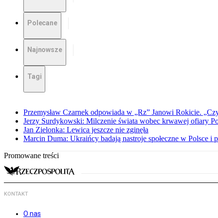
Polecane
Najnowsze
Tagi
Przemysław Czarnek odpowiada w „Rz” Janowi Rokicie. „Czy to
Jerzy Surdykowski: Milczenie świata wobec krwawej ofiary 
Jan Zielonka: Lewica jeszcze nie zginęła
Marcin Duma: Ukraińcy badają nastroje społeczne w Polsce i 
Promowane treści
KONTAKT
O nas