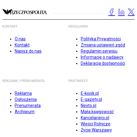
KONTAKT
REGULAMIN
O nas
Polityka Prywatności
Kontakt
Zmiana ustawień zgód
Napisz do nas
Regulamin serwisu
Informacje o nadawcy
Deklaracja dostępności
REKLAMA I PRENUMERATA
PARTNERZY
Reklama
E-kiosk.pl
Ogłoszenia
E-gazety.pl
Prenumerata
Nexto.pl
Archiwum
Mała księgowość
Kancelarierp.pl
Wieści Rolnicze
Życie Warszawy