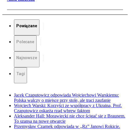
Powiązane
Polecane
Najnowsze
Tagi
Jacek Czaputowicz odpowiada Wojciechowi Warskiemu:
Polska walczy o miejsce przy stole, ale traci zaufanie
Wojciech Warski: Korzyści ze współpracy z Ukrainą. Prof.
Czaputowicz oskarża rząd wbrew faktom
Aleksander Hall: Morawiecki nie chce ścigać się z Braunem.
To szansa na nowe otwarcie
Przemysław Czarnek odpowiada w „Rz” Janowi Rokicie.