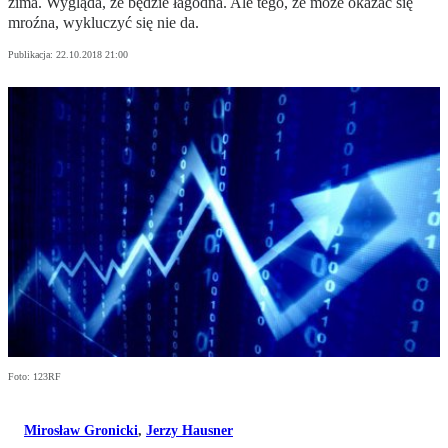
zima. Wygląda, że będzie łagodna. Ale tego, że może okazać się
mroźna, wykluczyć się nie da.
Publikacja:
22.10.2018 21:00
Foto: 123RF
Mirosław Gronicki
,
Jerzy Hausner