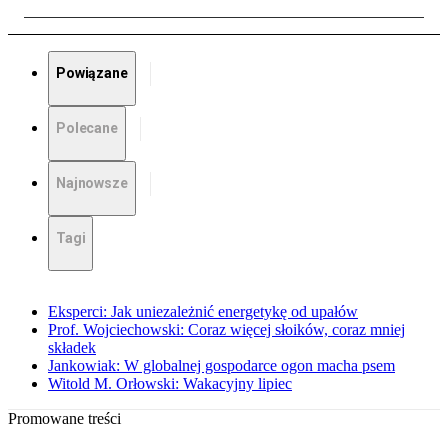
Powiązane
Polecane
Najnowsze
Tagi
Eksperci: Jak uniezależnić energetykę od upałów
Prof. Wojciechowski: Coraz więcej słoików, coraz mniej
składek
Jankowiak: W globalnej gospodarce ogon macha psem
Witold M. Orłowski: Wakacyjny lipiec
Promowane treści