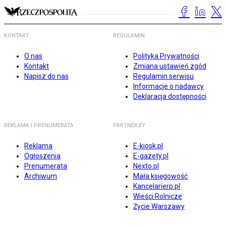
KONTAKT
REGULAMIN
O nas
Polityka Prywatności
Kontakt
Zmiana ustawień zgód
Napisz do nas
Regulamin serwisu
Informacje o nadawcy
Deklaracja dostępności
REKLAMA I PRENUMERATA
PARTNERZY
Reklama
E-kiosk.pl
Ogłoszenia
E-gazety.pl
Prenumerata
Nexto.pl
Archiwum
Mała księgowość
Kancelarierp.pl
Wieści Rolnicze
Życie Warszawy