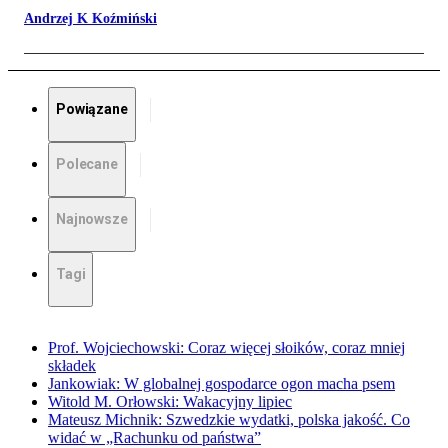
Andrzej K Koźmiński
Powiązane
Polecane
Najnowsze
Tagi
Prof. Wojciechowski: Coraz więcej słoików, coraz mniej
składek
Jankowiak: W globalnej gospodarce ogon macha psem
Witold M. Orłowski: Wakacyjny lipiec
Mateusz Michnik: Szwedzkie wydatki, polska jakość. Co
widać w „Rachunku od państwa”