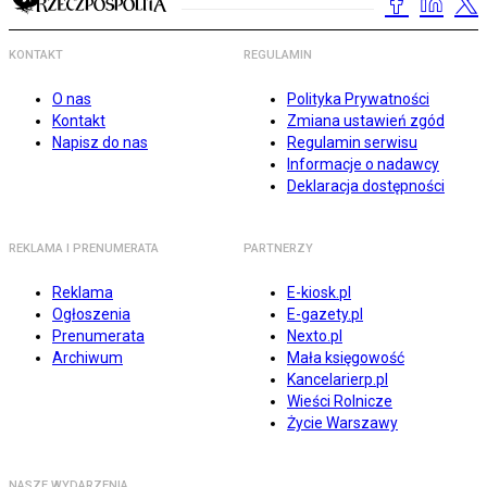
KONTAKT
REGULAMIN
O nas
Polityka Prywatności
Kontakt
Zmiana ustawień zgód
Napisz do nas
Regulamin serwisu
Informacje o nadawcy
Deklaracja dostępności
REKLAMA I PRENUMERATA
PARTNERZY
Reklama
E-kiosk.pl
Ogłoszenia
E-gazety.pl
Prenumerata
Nexto.pl
Archiwum
Mała księgowość
Kancelarierp.pl
Wieści Rolnicze
Życie Warszawy
NASZE WYDARZENIA