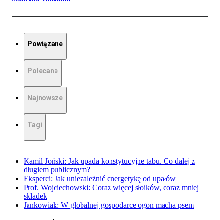
Powiązane
Polecane
Najnowsze
Tagi
Kamil Joński: Jak upada konstytucyjne tabu. Co dalej z
długiem publicznym?
Eksperci: Jak uniezależnić energetykę od upałów
Prof. Wojciechowski: Coraz więcej słoików, coraz mniej
składek
Jankowiak: W globalnej gospodarce ogon macha psem