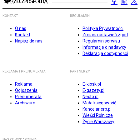
KONTAKT
REGULAMIN
O nas
Polityka Prywatności
Kontakt
Zmiana ustawień zgód
Napisz do nas
Regulamin serwisu
Informacje o nadawcy
Deklaracja dostępności
REKLAMA I PRENUMERATA
PARTNERZY
Reklama
E-kiosk.pl
Ogłoszenia
E-gazety.pl
Prenumerata
Nexto.pl
Archiwum
Mała księgowość
Kancelarierp.pl
Wieści Rolnicze
Życie Warszawy
NASZE WYDARZENIA