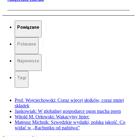
Powiązane
Polecane
Najnowsze
Tagi
Prof. Wojciechowski: Coraz więcej słoików, coraz mniej
składek
Jankowiak: W globalnej gospodarce ogon macha psem
Witold M. Orłowski: Wakacyjny lipiec
Mateusz Michnik: Szwedzkie wydatki, polska jakość. Co
widać w „Rachunku od państwa”