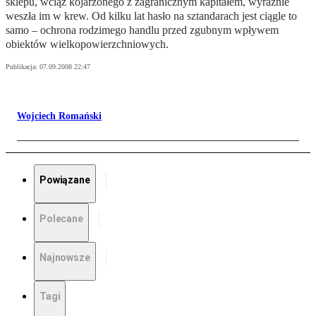
sklepu, wciąż kojarzonego z zagranicznym kapitałem, wyraźnie
weszła im w krew. Od kilku lat hasło na sztandarach jest ciągle to
samo – ochrona rodzimego handlu przed zgubnym wpływem
obiektów wielkopowierzchniowych.
Publikacja:
07.09.2008 22:47
Wojciech Romański
Powiązane
Polecane
Najnowsze
Tagi