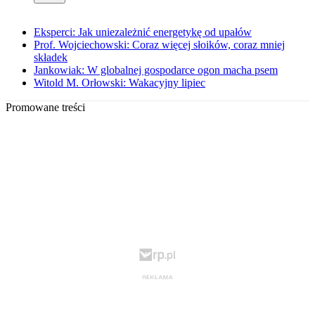
Eksperci: Jak uniezależnić energetykę od upałów
Prof. Wojciechowski: Coraz więcej słoików, coraz mniej
składek
Jankowiak: W globalnej gospodarce ogon macha psem
Witold M. Orłowski: Wakacyjny lipiec
Promowane treści