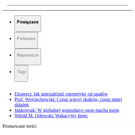
Powiązane
Polecane
Najnowsze
Tagi
Eksperci: Jak uniezależnić energetykę od upałów
Prof. Wojciechowski: Coraz więcej słoików, coraz mniej
składek
Jankowiak: W globalnej gospodarce ogon macha psem
Witold M. Orłowski: Wakacyjny lipiec
Promowane treści