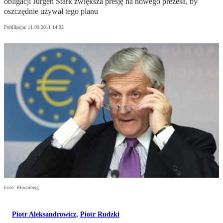
obligacji Jürgen Stark zwiększa presję na nowego prezesa, by
oszczędnie używał tego planu
Publikacja:
11.09.2011 14:02
Foto: Bloomberg
Piotr Aleksandrowicz
,
Piotr Rudzki