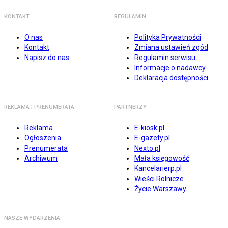
KONTAKT
REGULAMIN
O nas
Polityka Prywatności
Kontakt
Zmiana ustawień zgód
Napisz do nas
Regulamin serwisu
Informacje o nadawcy
Deklaracja dostępności
REKLAMA I PRENUMERATA
PARTNERZY
Reklama
E-kiosk.pl
Ogłoszenia
E-gazety.pl
Prenumerata
Nexto.pl
Archiwum
Mała księgowość
Kancelarierp.pl
Wieści Rolnicze
Życie Warszawy
NASZE WYDARZENIA