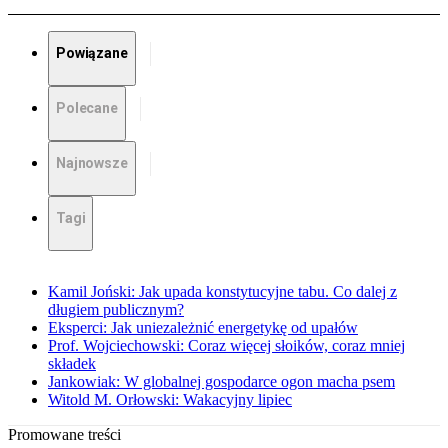
Powiązane
Polecane
Najnowsze
Tagi
Kamil Joński: Jak upada konstytucyjne tabu. Co dalej z
długiem publicznym?
Eksperci: Jak uniezależnić energetykę od upałów
Prof. Wojciechowski: Coraz więcej słoików, coraz mniej
składek
Jankowiak: W globalnej gospodarce ogon macha psem
Witold M. Orłowski: Wakacyjny lipiec
Promowane treści