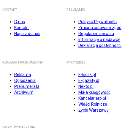
KONTAKT
REGULAMIN
O nas
Polityka Prywatności
Kontakt
Zmiana ustawień zgód
Napisz do nas
Regulamin serwisu
Informacje o nadawcy
Deklaracja dostępności
REKLAMA I PRENUMERATA
PARTNERZY
Reklama
E-kiosk.pl
Ogłoszenia
E-gazety.pl
Prenumerata
Nexto.pl
Archiwum
Mała księgowość
Kancelarierp.pl
Wieści Rolnicze
Życie Warszawy
NASZE WYDARZENIA