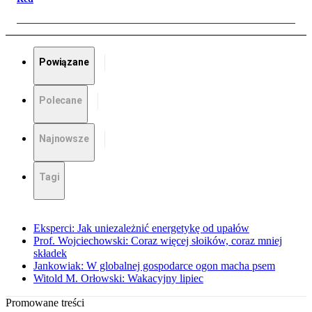
Powiązane
Polecane
Najnowsze
Tagi
Eksperci: Jak uniezależnić energetykę od upałów
Prof. Wojciechowski: Coraz więcej słoików, coraz mniej
składek
Jankowiak: W globalnej gospodarce ogon macha psem
Witold M. Orłowski: Wakacyjny lipiec
Promowane treści