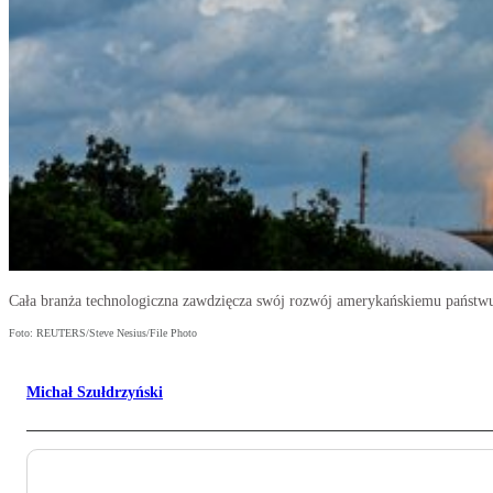
Cała branża technologiczna zawdzięcza swój rozwój amerykańskiemu państw
Foto: REUTERS/Steve Nesius/File Photo
Michał Szułdrzyński