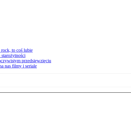
ock, to coś lubię
 starożytności
oczywistym przedsięwzięciu
 nas filmy i seriale