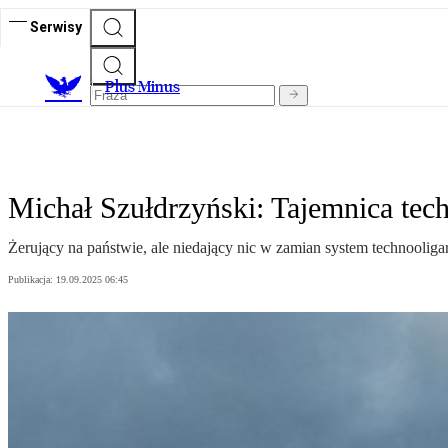
Serwisy
Plus Minus
Michał Szułdrzyński: Tajemnica tec
Żerujący na państwie, ale niedający nic w zamian system technooligar
Publikacja:
19.09.2025 06:45