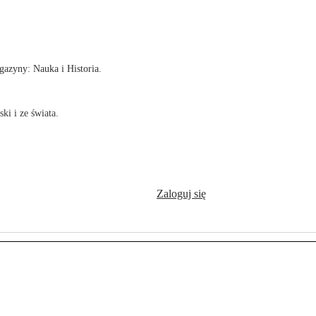
!
azyny: Nauka i Historia.
ki i ze świata.
Zaloguj się