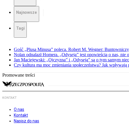
Najnowsze
Tagi
Gość „Plusa Minusa” poleca. Robert M. Wegner: Buntowniczy r
Nolan odnalazł Homera. „Odyseja” jest opowieścią o nas, nie o
Jan Maciejewski: „Ojczyzna” i „Odyseja” są o tym samym nie
Czy kultura ma moc zmieniania społeczeństwa? Jak wpływają na
Promowane treści
KONTAKT
O nas
Kontakt
Napisz do nas