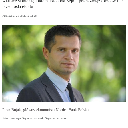
wkrótce stanie się faktem. Blokada Sejmu przez związkowców nie
przyniosła efektu
Publikacja:
21.05.2012 12:26
Piotr Bujak, główny ekonomista Nordea Bank Polska
Foto: Fotorzepa, Szymon Laszewski Szymon Laszewski