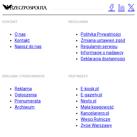
KONTAKT
REGULAMIN
O nas
Polityka Prywatności
Kontakt
Zmiana ustawień zgód
Napisz do nas
Regulamin serwisu
Informacje o nadawcy
Deklaracja dostępności
REKLAMA I PRENUMERATA
PARTNERZY
Reklama
E-kiosk.pl
Ogłoszenia
E-gazety.pl
Prenumerata
Nexto.pl
Archiwum
Mała księgowość
Kancelarierp.pl
Wieści Rolnicze
Życie Warszawy