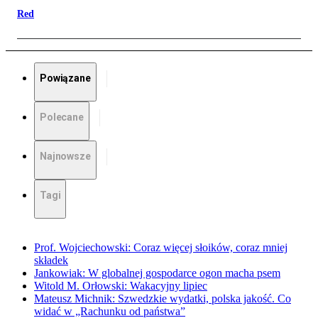
Red
Powiązane
Polecane
Najnowsze
Tagi
Prof. Wojciechowski: Coraz więcej słoików, coraz mniej
składek
Jankowiak: W globalnej gospodarce ogon macha psem
Witold M. Orłowski: Wakacyjny lipiec
Mateusz Michnik: Szwedzkie wydatki, polska jakość. Co
widać w „Rachunku od państwa”