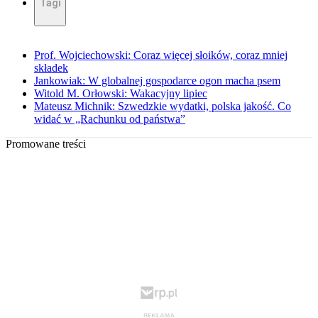
Tagi
Prof. Wojciechowski: Coraz więcej słoików, coraz mniej
składek
Jankowiak: W globalnej gospodarce ogon macha psem
Witold M. Orłowski: Wakacyjny lipiec
Mateusz Michnik: Szwedzkie wydatki, polska jakość. Co
widać w „Rachunku od państwa”
Promowane treści