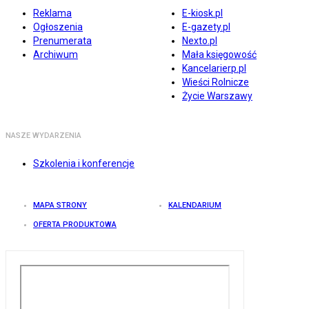
Reklama
E-kiosk.pl
Ogłoszenia
E-gazety.pl
Prenumerata
Nexto.pl
Archiwum
Mała księgowość
Kancelarierp.pl
Wieści Rolnicze
Życie Warszawy
NASZE WYDARZENIA
Szkolenia i konferencje
MAPA STRONY
KALENDARIUM
OFERTA PRODUKTOWA