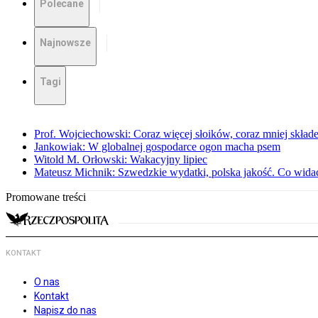
Polecane
Najnowsze
Tagi
Prof. Wojciechowski: Coraz więcej słoików, coraz mniej skład
Jankowiak: W globalnej gospodarce ogon macha psem
Witold M. Orłowski: Wakacyjny lipiec
Mateusz Michnik: Szwedzkie wydatki, polska jakość. Co wid
Promowane treści
KONTAKT
O nas
Kontakt
Napisz do nas