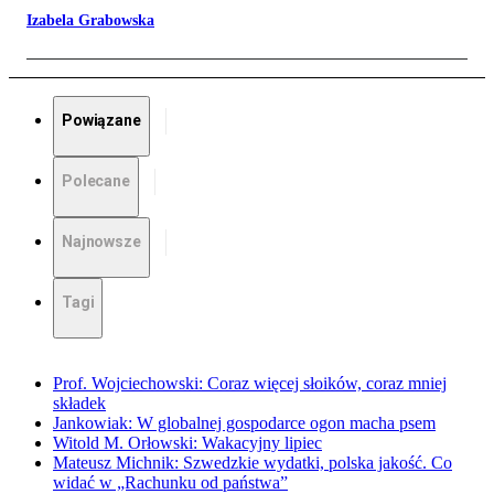
Izabela Grabowska
Powiązane
Polecane
Najnowsze
Tagi
Prof. Wojciechowski: Coraz więcej słoików, coraz mniej
składek
Jankowiak: W globalnej gospodarce ogon macha psem
Witold M. Orłowski: Wakacyjny lipiec
Mateusz Michnik: Szwedzkie wydatki, polska jakość. Co
widać w „Rachunku od państwa”