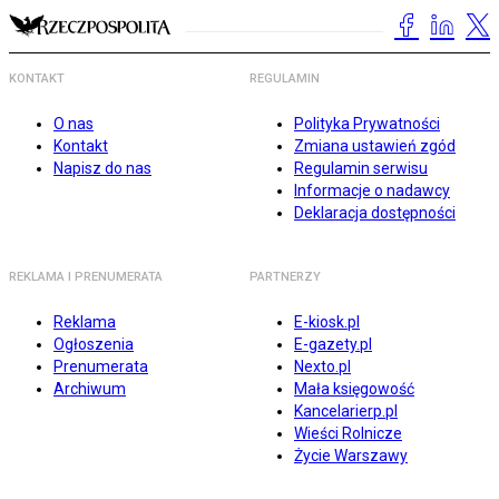
KONTAKT
REGULAMIN
O nas
Polityka Prywatności
Kontakt
Zmiana ustawień zgód
Napisz do nas
Regulamin serwisu
Informacje o nadawcy
Deklaracja dostępności
REKLAMA I PRENUMERATA
PARTNERZY
Reklama
E-kiosk.pl
Ogłoszenia
E-gazety.pl
Prenumerata
Nexto.pl
Archiwum
Mała księgowość
Kancelarierp.pl
Wieści Rolnicze
Życie Warszawy