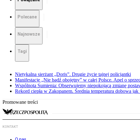
Polecane
Najnowsze
Tagi
Nietykalna sierżant „Doris”. Drugie życie tajnej policjantki
Manifestacje „Nie bądź obojętny” w całej Polsce. Apel o sprz
Wspólnota Sumienia: Obserwujemy niepokojącą zmianę posta
Rekord ciepła w Zakopanem. Średnia temperatura dobowa jak 
Promowane treści
KONTAKT
O nas