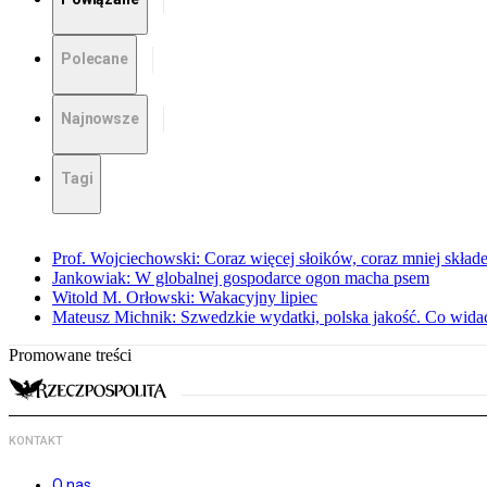
Polecane
Najnowsze
Tagi
Prof. Wojciechowski: Coraz więcej słoików, coraz mniej skład
Jankowiak: W globalnej gospodarce ogon macha psem
Witold M. Orłowski: Wakacyjny lipiec
Mateusz Michnik: Szwedzkie wydatki, polska jakość. Co wid
Promowane treści
KONTAKT
O nas