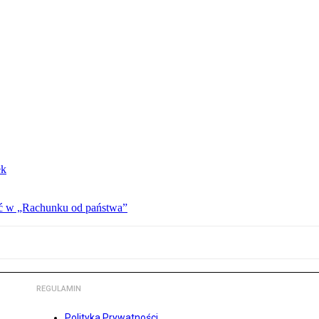
ek
ać w „Rachunku od państwa”
REGULAMIN
Polityka Prywatności