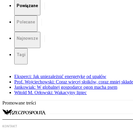
Powiązane
Polecane
Najnowsze
Tagi
Eksperci: Jak uniezależnić energetykę od upałów
Prof. Wojciechowski: Coraz więcej słoików, coraz mniej skład
Jankowiak: W globalnej gospodarce ogon macha psem
Witold M. Orłowski: Wakacyjny lipiec
Promowane treści
KONTAKT