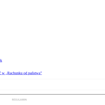
ek
ać w „Rachunku od państwa”
REGULAMIN