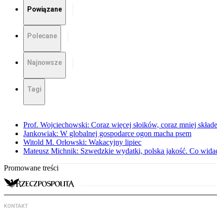
Powiązane
Polecane
Najnowsze
Tagi
Prof. Wojciechowski: Coraz więcej słoików, coraz mniej skład
Jankowiak: W globalnej gospodarce ogon macha psem
Witold M. Orłowski: Wakacyjny lipiec
Mateusz Michnik: Szwedzkie wydatki, polska jakość. Co wid
Promowane treści
KONTAKT