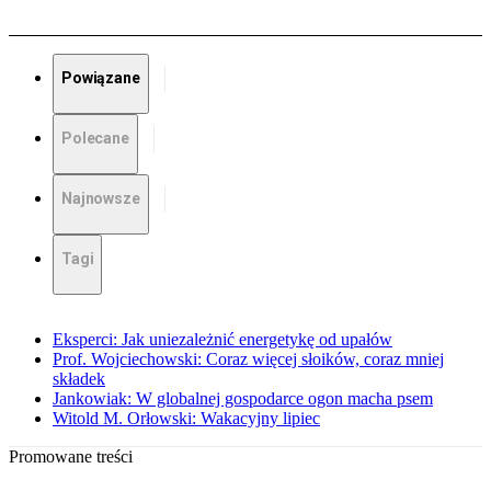
Powiązane
Polecane
Najnowsze
Tagi
Eksperci: Jak uniezależnić energetykę od upałów
Prof. Wojciechowski: Coraz więcej słoików, coraz mniej
składek
Jankowiak: W globalnej gospodarce ogon macha psem
Witold M. Orłowski: Wakacyjny lipiec
Promowane treści