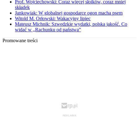
Prof. Wojciechowski: Coraz więcej słoików, coraz mniej
składek
Jankowiak: W globalnej gospodarce ogon macha psem
Witold M. Orłowski: Wakacyjny lipiec
Mateusz Michnik: Szwedzkie wydatki, polska jakość. Co
widać w „Rachunku od państwa”
Promowane treści