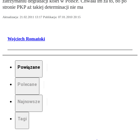
zatrzymaniu degradacji kolei w Polsce. Chwała im za to, bo po
stronie PKP aż takiej determinacji nie ma
Aktualizacja:
21.02.2011 13:17
Publikacja:
07.01.2010 20:15
Wojciech Romański
Powiązane
Polecane
Najnowsze
Tagi