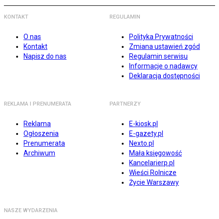
KONTAKT
REGULAMIN
O nas
Polityka Prywatności
Kontakt
Zmiana ustawień zgód
Napisz do nas
Regulamin serwisu
Informacje o nadawcy
Deklaracja dostępności
REKLAMA I PRENUMERATA
PARTNERZY
Reklama
E-kiosk.pl
Ogłoszenia
E-gazety.pl
Prenumerata
Nexto.pl
Archiwum
Mała księgowość
Kancelarierp.pl
Wieści Rolnicze
Życie Warszawy
NASZE WYDARZENIA