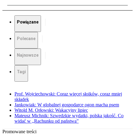
Powiązane
Polecane
Najnowsze
Tagi
Prof. Wojciechowski: Coraz więcej słoików, coraz mniej
składek
Jankowiak: W globalnej gospodarce ogon macha psem
Witold M. Orłowski: Wakacyjny lipiec
Mateusz Michnik: Szwedzkie wydatki, polska jakość. Co
widać w „Rachunku od państwa”
Promowane treści