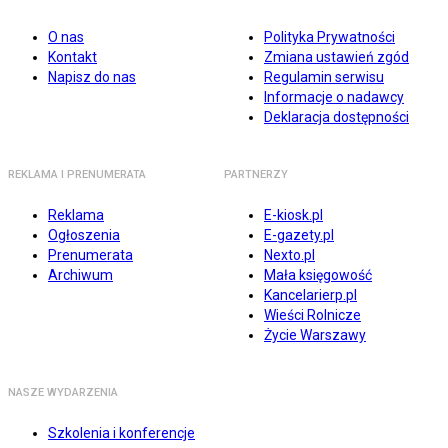
O nas
Polityka Prywatności
Kontakt
Zmiana ustawień zgód
Napisz do nas
Regulamin serwisu
Informacje o nadawcy
Deklaracja dostępności
REKLAMA I PRENUMERATA
PARTNERZY
Reklama
E-kiosk.pl
Ogłoszenia
E-gazety.pl
Prenumerata
Nexto.pl
Archiwum
Mała księgowość
Kancelarierp.pl
Wieści Rolnicze
Życie Warszawy
NASZE WYDARZENIA
Szkolenia i konferencje