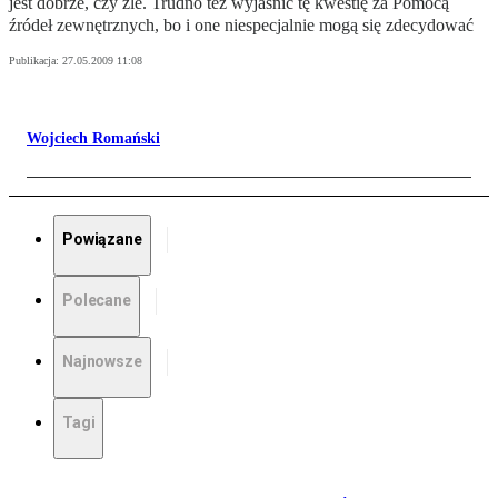
jest dobrze, czy źle. Trudno też wyjaśnić tę kwestię za Pomocą
źródeł zewnętrznych, bo i one niespecjalnie mogą się zdecydować
Publikacja:
27.05.2009 11:08
Wojciech Romański
Powiązane
Polecane
Najnowsze
Tagi