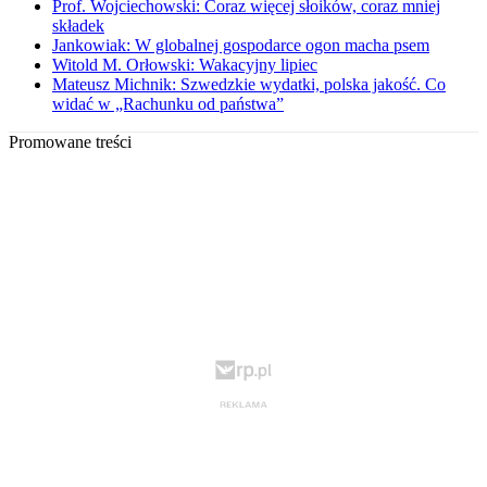
Prof. Wojciechowski: Coraz więcej słoików, coraz mniej
składek
Jankowiak: W globalnej gospodarce ogon macha psem
Witold M. Orłowski: Wakacyjny lipiec
Mateusz Michnik: Szwedzkie wydatki, polska jakość. Co
widać w „Rachunku od państwa”
Promowane treści