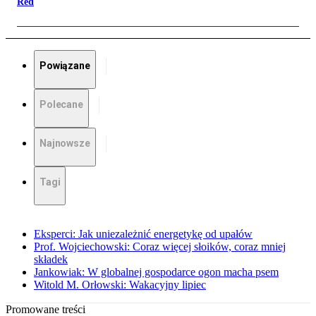
Red
Powiązane
Polecane
Najnowsze
Tagi
Eksperci: Jak uniezależnić energetykę od upałów
Prof. Wojciechowski: Coraz więcej słoików, coraz mniej
składek
Jankowiak: W globalnej gospodarce ogon macha psem
Witold M. Orłowski: Wakacyjny lipiec
Promowane treści