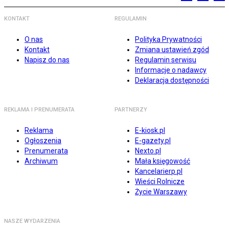
KONTAKT
REGULAMIN
O nas
Polityka Prywatności
Kontakt
Zmiana ustawień zgód
Napisz do nas
Regulamin serwisu
Informacje o nadawcy
Deklaracja dostępności
REKLAMA I PRENUMERATA
PARTNERZY
Reklama
E-kiosk.pl
Ogłoszenia
E-gazety.pl
Prenumerata
Nexto.pl
Archiwum
Mała księgowość
Kancelarierp.pl
Wieści Rolnicze
Życie Warszawy
NASZE WYDARZENIA