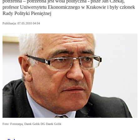
potrzebna – potrzebna jest wola polityczna - pisze Jan Czekaj,
profesor Uniwersytetu Ekonomicznego w Krakowie i były członek
Rady Polityki Pieniężnej
Publikacja:
07.05.2010 04:04
Foto: Fotorzepa, Darek Golik DG Darek Golik