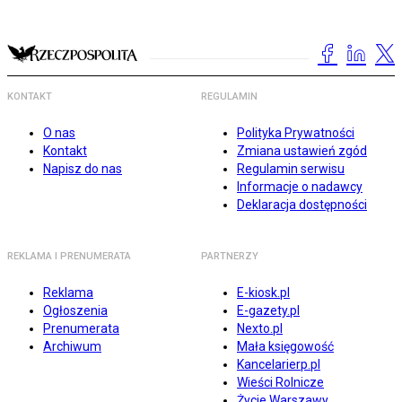
KONTAKT
REGULAMIN
O nas
Polityka Prywatności
Kontakt
Zmiana ustawień zgód
Napisz do nas
Regulamin serwisu
Informacje o nadawcy
Deklaracja dostępności
REKLAMA I PRENUMERATA
PARTNERZY
Reklama
E-kiosk.pl
Ogłoszenia
E-gazety.pl
Prenumerata
Nexto.pl
Archiwum
Mała księgowość
Kancelarierp.pl
Wieści Rolnicze
Życie Warszawy