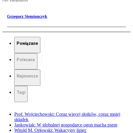
Foto: Rzeczpospolita
Grzegorz Siemionczyk
Powiązane
Polecane
Najnowsze
Tagi
Prof. Wojciechowski: Coraz więcej słoików, coraz mniej
składek
Jankowiak: W globalnej gospodarce ogon macha psem
Witold M. Orłowski: Wakacyjny lipiec