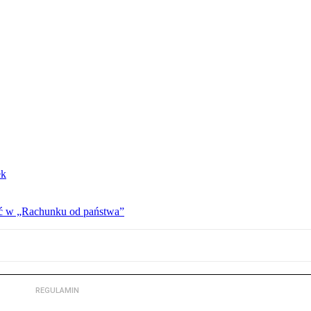
ek
ać w „Rachunku od państwa”
REGULAMIN