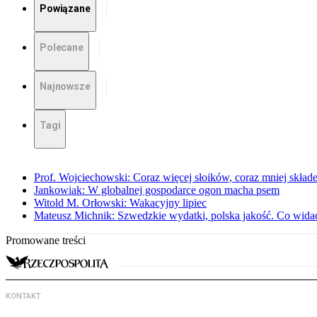
Powiązane
Polecane
Najnowsze
Tagi
Prof. Wojciechowski: Coraz więcej słoików, coraz mniej skład
Jankowiak: W globalnej gospodarce ogon macha psem
Witold M. Orłowski: Wakacyjny lipiec
Mateusz Michnik: Szwedzkie wydatki, polska jakość. Co wid
Promowane treści
KONTAKT