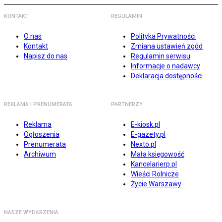
KONTAKT
REGULAMIN
O nas
Polityka Prywatności
Kontakt
Zmiana ustawień zgód
Napisz do nas
Regulamin serwisu
Informacje o nadawcy
Deklaracja dostępności
REKLAMA I PRENUMERATA
PARTNERZY
Reklama
E-kiosk.pl
Ogłoszenia
E-gazety.pl
Prenumerata
Nexto.pl
Archiwum
Mała księgowość
Kancelarierp.pl
Wieści Rolnicze
Życie Warszawy
NASZE WYDARZENIA