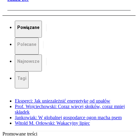
Powiązane
Polecane
Najnowsze
Tagi
Eksperci: Jak uniezależnić energetykę od upałów
Prof. Wojciechowski: Coraz więcej słoików, coraz mniej
składek
Jankowiak: W globalnej gospodarce ogon macha psem
Witold M. Orłowski: Wakacyjny lipiec
Promowane treści