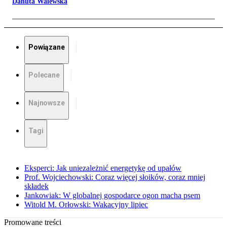
Danuta Walewska
Powiązane
Polecane
Najnowsze
Tagi
Eksperci: Jak uniezależnić energetykę od upałów
Prof. Wojciechowski: Coraz więcej słoików, coraz mniej
składek
Jankowiak: W globalnej gospodarce ogon macha psem
Witold M. Orłowski: Wakacyjny lipiec
Promowane treści