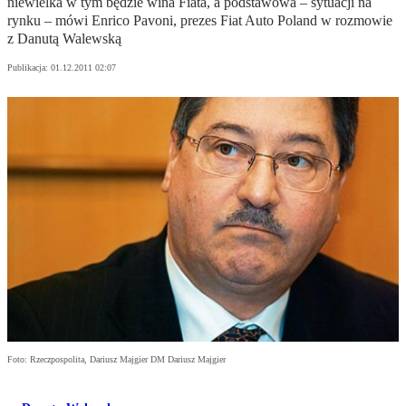
niewielka w tym będzie wina Fiata, a podstawowa – sytuacji na
rynku – mówi Enrico Pavoni, prezes Fiat Auto Poland w rozmowie
z Danutą Walewską
Publikacja:
01.12.2011 02:07
Foto: Rzeczpospolita, Dariusz Majgier DM Dariusz Majgier