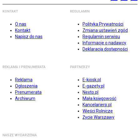
KONTAKT
REGULAMIN
O nas
Polityka Prywatności
Kontakt
Zmiana ustawień zgód
Napisz do nas
Regulamin serwisu
Informacje o nadawcy
Deklaracja dostępności
REKLAMA I PRENUMERATA
PARTNERZY
Reklama
E-kiosk.pl
Ogłoszenia
E-gazety.pl
Prenumerata
Nexto.pl
Archiwum
Mała księgowość
Kancelarierp.pl
Wieści Rolnicze
Życie Warszawy
NASZE WYDARZENIA