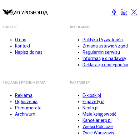
KONTAKT
REGULAMIN
O nas
Polityka Prywatności
Kontakt
Zmiana ustawień zgód
Napisz do nas
Regulamin serwisu
Informacje o nadawcy
Deklaracja dostępności
REKLAMA I PRENUMERATA
PARTNERZY
Reklama
E-kiosk.pl
Ogłoszenia
E-gazety.pl
Prenumerata
Nexto.pl
Archiwum
Mała księgowość
Kancelarierp.pl
Wieści Rolnicze
Życie Warszawy