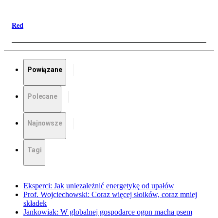
Red
Powiązane
Polecane
Najnowsze
Tagi
Eksperci: Jak uniezależnić energetykę od upałów
Prof. Wojciechowski: Coraz więcej słoików, coraz mniej
składek
Jankowiak: W globalnej gospodarce ogon macha psem