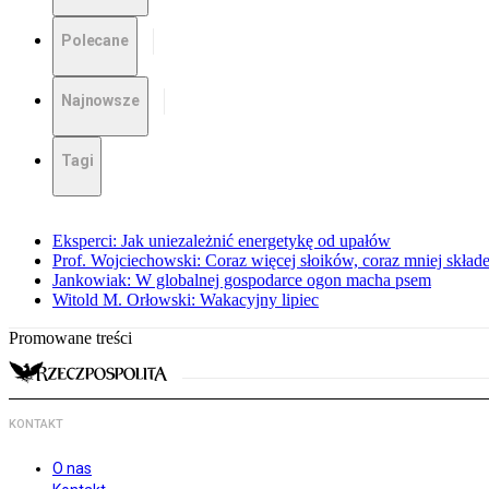
Polecane
Najnowsze
Tagi
Eksperci: Jak uniezależnić energetykę od upałów
Prof. Wojciechowski: Coraz więcej słoików, coraz mniej skład
Jankowiak: W globalnej gospodarce ogon macha psem
Witold M. Orłowski: Wakacyjny lipiec
Promowane treści
KONTAKT
O nas