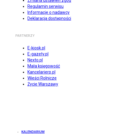
Zmiana ustawień zgód
Regulamin serwisu
Informacje o nadawcy
Deklaracja dostępności
PARTNERZY
E-kiosk.pl
E-gazety.pl
Nexto.pl
Mała księgowość
Kancelarierp.pl
Wieści Rolnicze
Życie Warszawy
KALENDARIUM