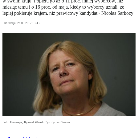
w swoim kraju. Popiera go aż o 11 proc. mniej wyborców, niż
miesiąc temu i o 16 proc. od maja, kiedy to wyborcy uznali, że
lepiej pokieruje krajem, niż prawicowy kandydat - Nicolas Sarkozy
Publikacja:
24.09.2012 13:43
Foto: Fotorzepa, Ryszard Waniek Rys Ryszard Waniek