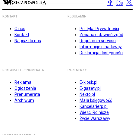
KONTAKT
REGULAMIN
O nas
Polityka Prywatności
Kontakt
Zmiana ustawień zgód
Napisz do nas
Regulamin serwisu
Informacje o nadawcy
Deklaracja dostępności
REKLAMA I PRENUMERATA
PARTNERZY
Reklama
E-kiosk.pl
Ogłoszenia
E-gazety.pl
Prenumerata
Nexto.pl
Archiwum
Mała księgowość
Kancelarierp.pl
Wieści Rolnicze
Życie Warszawy