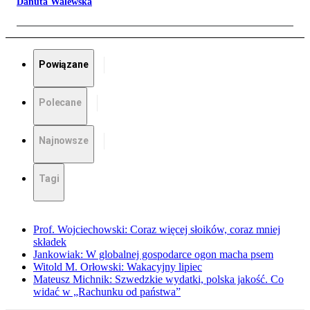
Danuta Walewska
Powiązane
Polecane
Najnowsze
Tagi
Prof. Wojciechowski: Coraz więcej słoików, coraz mniej
składek
Jankowiak: W globalnej gospodarce ogon macha psem
Witold M. Orłowski: Wakacyjny lipiec
Mateusz Michnik: Szwedzkie wydatki, polska jakość. Co
widać w „Rachunku od państwa”