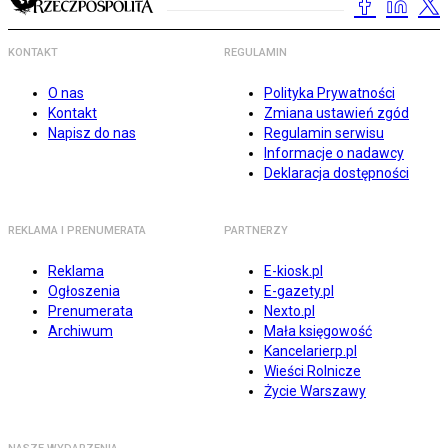
KONTAKT
REGULAMIN
O nas
Polityka Prywatności
Kontakt
Zmiana ustawień zgód
Napisz do nas
Regulamin serwisu
Informacje o nadawcy
Deklaracja dostępności
REKLAMA I PRENUMERATA
PARTNERZY
Reklama
E-kiosk.pl
Ogłoszenia
E-gazety.pl
Prenumerata
Nexto.pl
Archiwum
Mała księgowość
Kancelarierp.pl
Wieści Rolnicze
Życie Warszawy