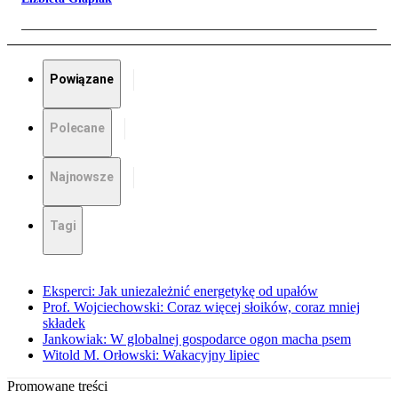
Powiązane
Polecane
Najnowsze
Tagi
Eksperci: Jak uniezależnić energetykę od upałów
Prof. Wojciechowski: Coraz więcej słoików, coraz mniej
składek
Jankowiak: W globalnej gospodarce ogon macha psem
Witold M. Orłowski: Wakacyjny lipiec
Promowane treści