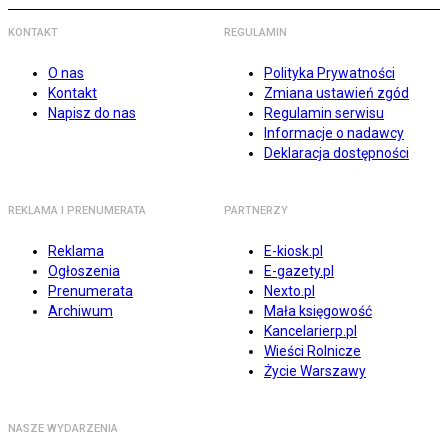
KONTAKT
REGULAMIN
O nas
Polityka Prywatności
Kontakt
Zmiana ustawień zgód
Napisz do nas
Regulamin serwisu
Informacje o nadawcy
Deklaracja dostępności
REKLAMA I PRENUMERATA
PARTNERZY
Reklama
E-kiosk.pl
Ogłoszenia
E-gazety.pl
Prenumerata
Nexto.pl
Archiwum
Mała księgowość
Kancelarierp.pl
Wieści Rolnicze
Życie Warszawy
NASZE WYDARZENIA