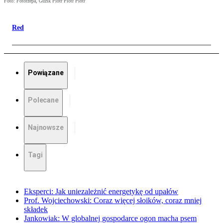
Foto: Fotorzepa, Guzik Piotr Piotr Piotr
Red
Powiązane
Polecane
Najnowsze
Tagi
Eksperci: Jak uniezależnić energetykę od upałów
Prof. Wojciechowski: Coraz więcej słoików, coraz mniej
składek
Jankowiak: W globalnej gospodarce ogon macha psem