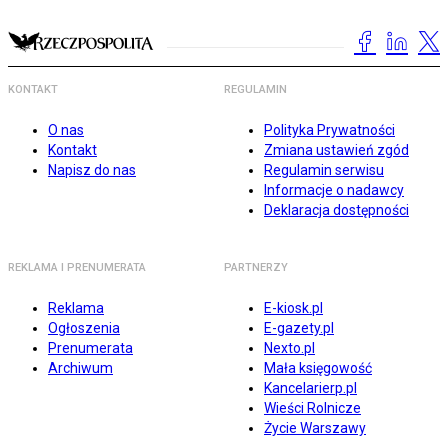
KONTAKT
REGULAMIN
O nas
Polityka Prywatności
Kontakt
Zmiana ustawień zgód
Napisz do nas
Regulamin serwisu
Informacje o nadawcy
Deklaracja dostępności
REKLAMA I PRENUMERATA
PARTNERZY
Reklama
E-kiosk.pl
Ogłoszenia
E-gazety.pl
Prenumerata
Nexto.pl
Archiwum
Mała księgowość
Kancelarierp.pl
Wieści Rolnicze
Życie Warszawy