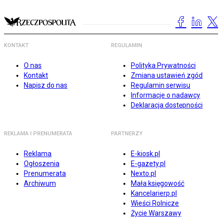
KONTAKT
REGULAMIN
O nas
Polityka Prywatności
Kontakt
Zmiana ustawień zgód
Napisz do nas
Regulamin serwisu
Informacje o nadawcy
Deklaracja dostępności
REKLAMA I PRENUMERATA
PARTNERZY
Reklama
E-kiosk.pl
Ogłoszenia
E-gazety.pl
Prenumerata
Nexto.pl
Archiwum
Mała księgowość
Kancelarierp.pl
Wieści Rolnicze
Życie Warszawy