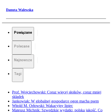
Danuta Walewska
Powiązane
Polecane
Najnowsze
Tagi
Prof. Wojciechowski: Coraz więcej słoików, coraz mniej
składek
Jankowiak: W globalnej gospodarce ogon macha psem
Witold M. Orłowski: Wakacyjny lipiec
Mateusz Michnik: Szwedzkie wydatki, polska jakość. Co