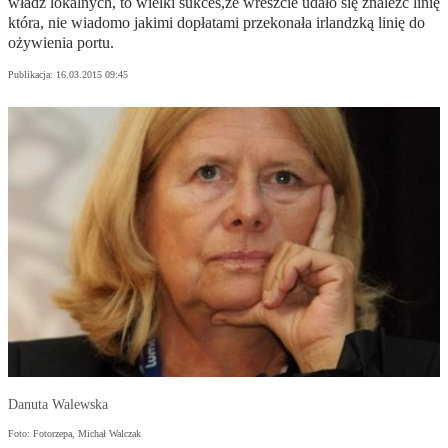
władz lokalnych, to wielki sukces,że wreszcie udało się znaleźć linię
która, nie wiadomo jakimi dopłatami przekonała irlandzką linię do
ożywienia portu.
Publikacja:
16.03.2015 09:45
Danuta Walewska
Foto: Fotorzepa, Michał Walczak