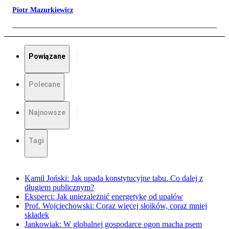
Piotr Mazurkiewicz
Powiązane
Polecane
Najnowsze
Tagi
Kamil Joński: Jak upada konstytucyjne tabu. Co dalej z
długiem publicznym?
Eksperci: Jak uniezależnić energetykę od upałów
Prof. Wojciechowski: Coraz więcej słoików, coraz mniej
składek
Jankowiak: W globalnej gospodarce ogon macha psem