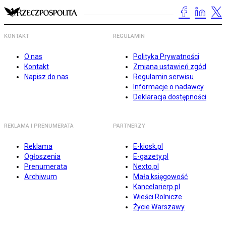
KONTAKT
REGULAMIN
O nas
Polityka Prywatności
Kontakt
Zmiana ustawień zgód
Napisz do nas
Regulamin serwisu
Informacje o nadawcy
Deklaracja dostępności
REKLAMA I PRENUMERATA
PARTNERZY
Reklama
E-kiosk.pl
Ogłoszenia
E-gazety.pl
Prenumerata
Nexto.pl
Archiwum
Mała księgowość
Kancelarierp.pl
Wieści Rolnicze
Życie Warszawy