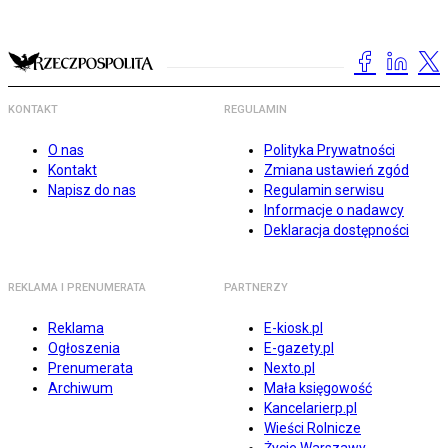
KONTAKT
REGULAMIN
O nas
Polityka Prywatności
Kontakt
Zmiana ustawień zgód
Napisz do nas
Regulamin serwisu
Informacje o nadawcy
Deklaracja dostępności
REKLAMA I PRENUMERATA
PARTNERZY
Reklama
E-kiosk.pl
Ogłoszenia
E-gazety.pl
Prenumerata
Nexto.pl
Archiwum
Mała księgowość
Kancelarierp.pl
Wieści Rolnicze