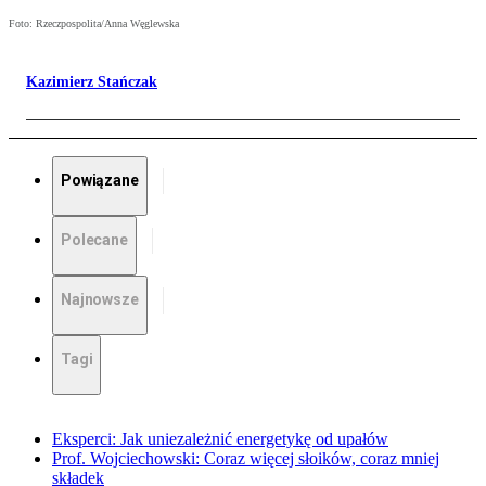
Foto: Rzeczpospolita/Anna Węglewska
Kazimierz Stańczak
Powiązane
Polecane
Najnowsze
Tagi
Eksperci: Jak uniezależnić energetykę od upałów
Prof. Wojciechowski: Coraz więcej słoików, coraz mniej
składek